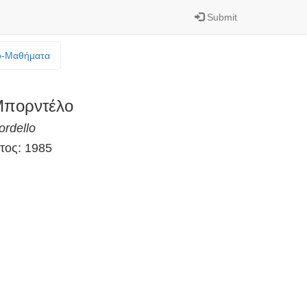
Submit
o-Mαθήματα
πορντέλο
ordello
τος: 1985