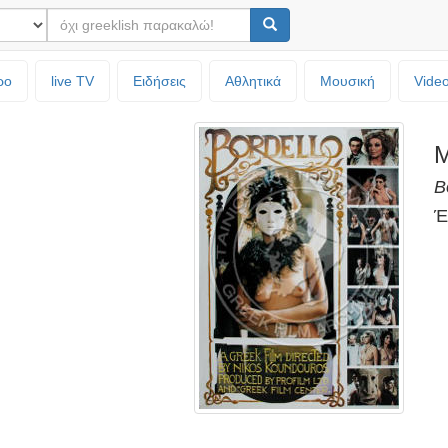
ρο
live TV
Ειδήσεις
Αθλητικά
Μουσική
Vide
Μ
B
Έ