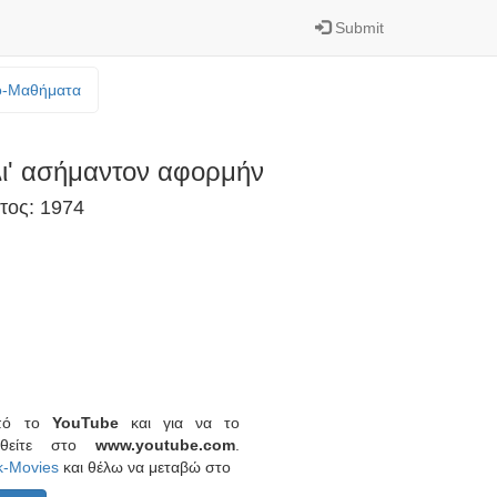
Submit
o-Mαθήματα
ι' ασήμαντον αφορμήν
τος: 1974
από το
YouTube
και για να το
ερθείτε στο
www.youtube.com
.
k-Movies
και θέλω να μεταβώ στο