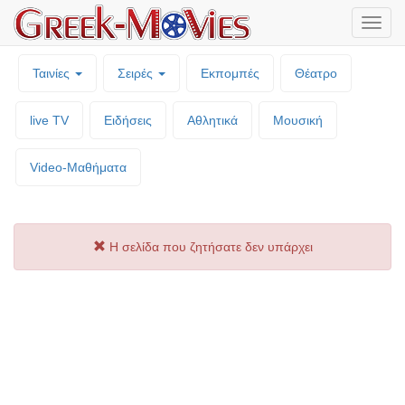
Μενο
επιλο
Ταινίες
Σειρές
Εκπομπές
Θέατρο
live TV
Ειδήσεις
Αθλητικά
Μουσική
Video-Mαθήματα
Η σελίδα που ζητήσατε δεν υπάρχει