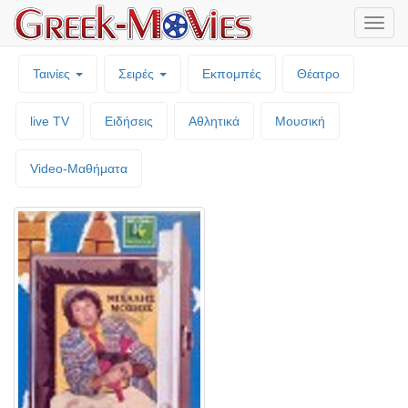
Μενο
επιλο
Ταινίες
Σειρές
Εκπομπές
Θέατρο
live TV
Ειδήσεις
Αθλητικά
Μουσική
Video-Mαθήματα