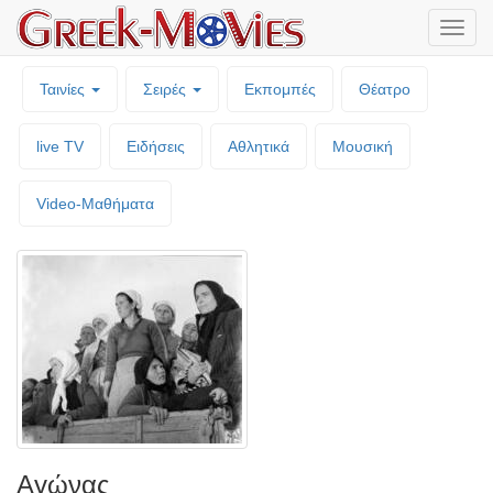
Μενο
επιλο
Ταινίες
Σειρές
Εκπομπές
Θέατρο
live TV
Ειδήσεις
Αθλητικά
Μουσική
Video-Mαθήματα
Αγώνας