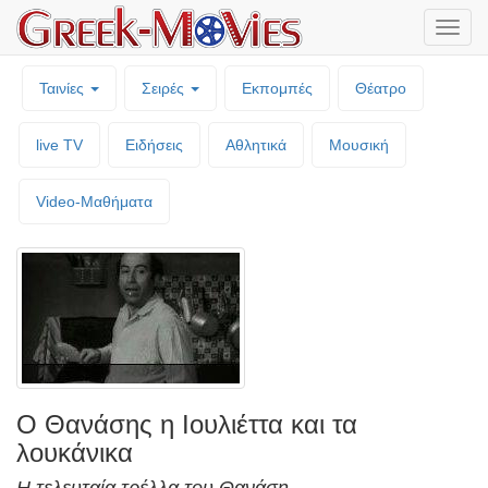
Μενο
επιλο
Ταινίες
Σειρές
Εκπομπές
Θέατρο
live TV
Ειδήσεις
Αθλητικά
Μουσική
Video-Mαθήματα
Ο Θανάσης η Ιουλιέττα και τα
λουκάνικα