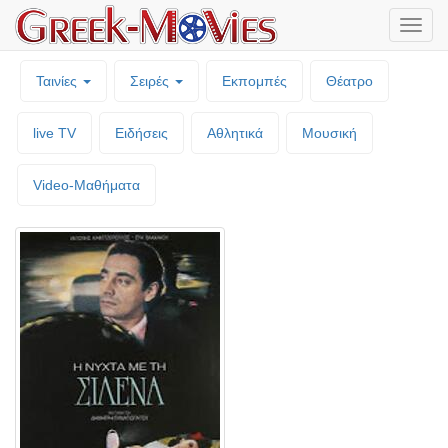
Μενο
επιλο
Ταινίες
Σειρές
Εκπομπές
Θέατρο
live TV
Ειδήσεις
Αθλητικά
Μουσική
Video-Mαθήματα