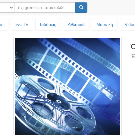
ρο
live TV
Ειδήσεις
Αθλητικά
Μουσική
Vide
Ό
Έ