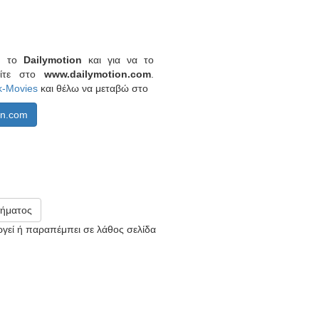
πό το
Dailymotion
και για να το
είτε στο
www.dailymotion.com
.
k-Movies
και θέλω να μεταβώ στο
on.com
ήματος
υργεί ή παραπέμπει σε λάθος σελίδα