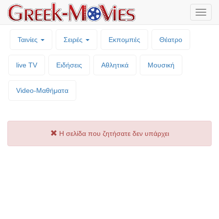
Μενο
επιλο
Ταινίες
Σειρές
Εκπομπές
Θέατρο
live TV
Ειδήσεις
Αθλητικά
Μουσική
Video-Mαθήματα
Η σελίδα που ζητήσατε δεν υπάρχει