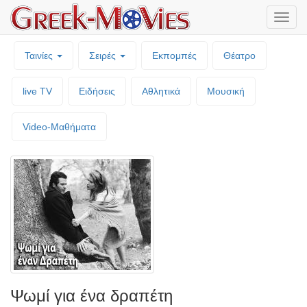
Μενο
επιλο
Ταινίες
Σειρές
Εκπομπές
Θέατρο
live TV
Ειδήσεις
Αθλητικά
Μουσική
Video-Mαθήματα
Ψωμί για ένα δραπέτη