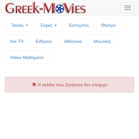
Μενο
επιλο
Ταινίες
Σειρές
Εκπομπές
Θέατρο
live TV
Ειδήσεις
Αθλητικά
Μουσική
Video-Mαθήματα
Η σελίδα που ζητήσατε δεν υπάρχει