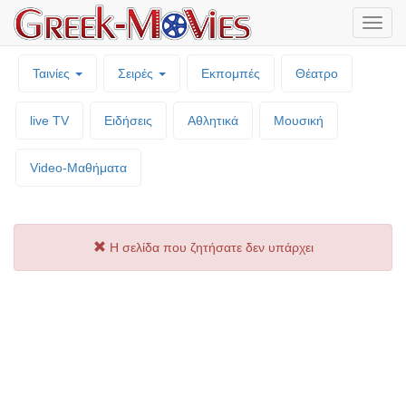
Μενο
επιλο
Ταινίες
Σειρές
Εκπομπές
Θέατρο
live TV
Ειδήσεις
Αθλητικά
Μουσική
Video-Mαθήματα
Η σελίδα που ζητήσατε δεν υπάρχει