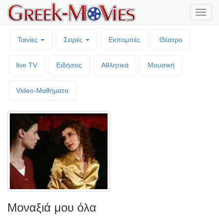
Μενο
επιλο
Ταινίες
Σειρές
Εκπομπές
Θέατρο
live TV
Ειδήσεις
Αθλητικά
Μουσική
Video-Mαθήματα
Μοναξιά μου όλα