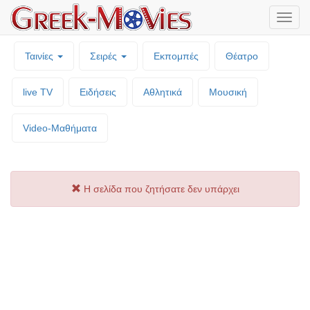
Μενο
επιλο
Ταινίες
Σειρές
Εκπομπές
Θέατρο
live TV
Ειδήσεις
Αθλητικά
Μουσική
Video-Mαθήματα
Η σελίδα που ζητήσατε δεν υπάρχει