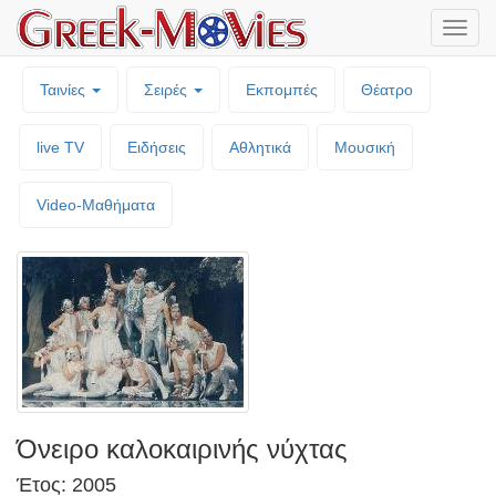
Μενο
επιλο
Ταινίες
Σειρές
Εκπομπές
Θέατρο
live TV
Ειδήσεις
Αθλητικά
Μουσική
Video-Mαθήματα
Όνειρο καλοκαιρινής νύχτας
Έτος: 2005