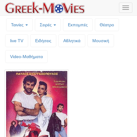
Μενο
επιλο
Ταινίες
Σειρές
Εκπομπές
Θέατρο
live TV
Ειδήσεις
Αθλητικά
Μουσική
Video-Mαθήματα