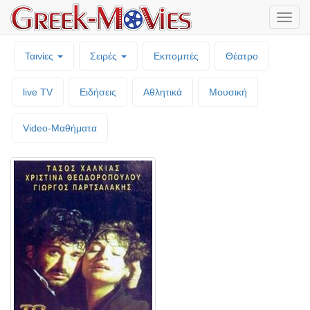
Μενο
επιλο
Ταινίες
Σειρές
Εκπομπές
Θέατρο
live TV
Ειδήσεις
Αθλητικά
Μουσική
Video-Mαθήματα