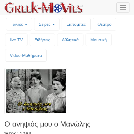
Μενο
επιλο
Ταινίες
Σειρές
Εκπομπές
Θέατρο
live TV
Ειδήσεις
Αθλητικά
Μουσική
Video-Mαθήματα
Ο ανηψιός μου ο Μανώλης
Έτος: 1963