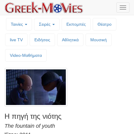
Μενο
επιλο
Ταινίες
Σειρές
Εκπομπές
Θέατρο
live TV
Ειδήσεις
Αθλητικά
Μουσική
Video-Mαθήματα
Η πηγή της νιότης
The fountain of youth