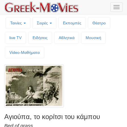
Μενο
επιλο
Ταινίες
Σειρές
Εκπομπές
Θέατρο
live TV
Ειδήσεις
Αθλητικά
Μουσική
Video-Mαθήματα
Αγιούπα, το κορίτσι του κάμπου
Bed of grass