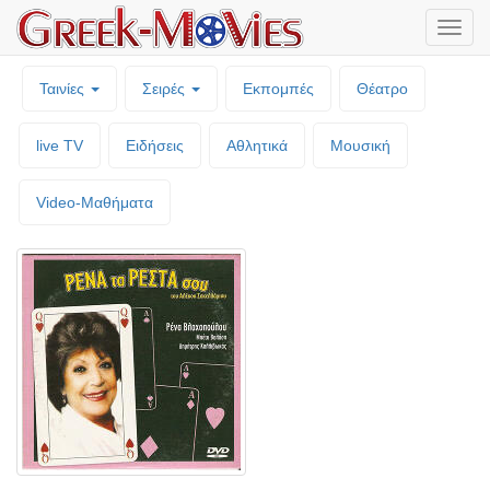
Μενο
επιλο
Ταινίες
Σειρές
Εκπομπές
Θέατρο
live TV
Ειδήσεις
Αθλητικά
Μουσική
Video-Mαθήματα