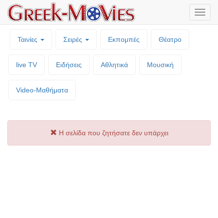
Μενο
επιλο
Ταινίες
Σειρές
Εκπομπές
Θέατρο
live TV
Ειδήσεις
Αθλητικά
Μουσική
Video-Mαθήματα
Η σελίδα που ζητήσατε δεν υπάρχει