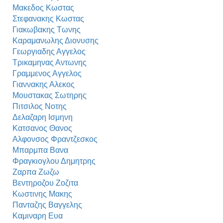
Μακεδος Κωστας
Στεφανακης Κωστας
Γιακωβακης Τωνης
Καραμανωλης Διονυσης
Γεωργιαδης Αγγελος
Τρικαμηνας Αντωνης
Γραμμενος Αγγελος
Γιαννακης Αλεκος
Μουστακας Σωτηρης
Πιτσιλος Νοτης
Δελαζαρη Ισμηνη
Κατσανος Θανος
Αλφονσος Φραντζεσκος
Μπαρμπα Βανα
Φραγκιογλου Δημητρης
Ζαρπα Ζωζω
Βεντηροζου Ζοζιτα
Κωστινης Μακης
Πανταζης Βαγγελης
Καμιναρη Ευα