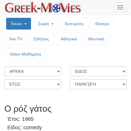
Μενο
επιλο
Ταινίες
Σειρές
Εκπομπές
Θέατρο
live TV
Ειδήσεις
Αθλητικά
Μουσική
Video-Mαθήματα
Ο ρόζ γάτος
Έτος: 1985
Είδος: comedy