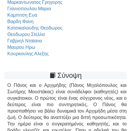
Μαρκαντωνατος Γρηγορης
Γιαννοπουλου Μαρια
Καμπιτση Ευα
Βαρδη Φανη
Κατσικαλουδης Θεοδωρος
Θεοδωρου Στελλα
Γαβριηλ Νταϊανα
Μαυρου Ηρω
Κουρκουλης Αλεξης
Σύνοψη
Ο Πάνος και ο Αρχιμήδης (Πάνος Μιχαλόπουλος και
Σωτήρης Μουστάκας) είναι συνάδελφοι (καθηγητές) και
συγκάτοικοι. Ο πρώτος είναι ένας σύγχρονος νέος, και ο
δεύτερος είναι πιο συντηρητικός. Ο Πάνος θα
προσπαθήσει να βάλει δυναμικά τον Αρχιμήδη μέσα στη
ζωή. Ο δεύτερος θα αναπτύξει μια διττή προσωπικότητα.
Την ημέρα είναι ο συγκρατημένος καθηγητής, και το
βράδυ γλεντζές και ερωτύλος. Όταν η αδελφή του θα