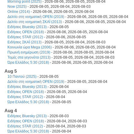
Morning point (2025)
- 2026-08-06, 2026-08-05, 2026-08-04
Now (2025)
- 2026-08-05, 2026-08-04, 2026-08-03
Online (2014)
- 2026-08-06, 2026-08-05, 2026-08-04
Δελτίο στη νοηματική OPEN (2019)
- 2026-08-06, 2026-08-05, 2026-08-04
Δελτίο στη νοηματική ΣΚΑΪ (2013)
- 2026-08-06, 2026-08-05, 2026-08-04
Ειδήσεις Bluesky (2013)
- 2026-08-05
Ειδήσεις OPEN (2018)
- 2026-08-06, 2026-08-05, 2026-08-04
Ειδήσεις STAR (2012)
- 2026-08-06, 2026-08-05
Ειδήσεις ΣΚΑΪ (2013)
- 2026-08-05, 2026-08-04, 2026-08-03
Κοινωνία ώρα Mega (2006)
- 2026-08-06, 2026-08-05, 2026-08-04
Πρωινή ενημέρωση (2019)
- 2026-08-06, 2026-08-05, 2026-08-04
Τομές στα γεγονότα (2013)
- 2026-08-05, 2026-08-04, 2026-08-03
Ώρα Ελλάδος 5:30 (2018)
- 2026-08-06, 2026-08-05, 2026-08-04
Aug 5
10 Παντού (2025)
- 2026-08-05
Δελτίο στη νοηματική OPEN (2019)
- 2026-08-05, 2026-08-04
Ειδήσεις Bluesky (2013)
- 2026-08-04
Ειδήσεις OPEN (2018)
- 2026-08-05, 2026-08-04
Ειδήσεις STAR (2012)
- 2026-08-04
Ώρα Ελλάδος 5:30 (2018)
- 2026-08-05
Aug 4
Ειδήσεις Bluesky (2013)
- 2026-08-03
Ειδήσεις OPEN (2018)
- 2026-08-04, 2026-08-03
Ειδήσεις STAR (2012)
- 2026-08-04, 2026-08-03
Ώρα Ελλάδος 5:30 (2018)
- 2026-08-04