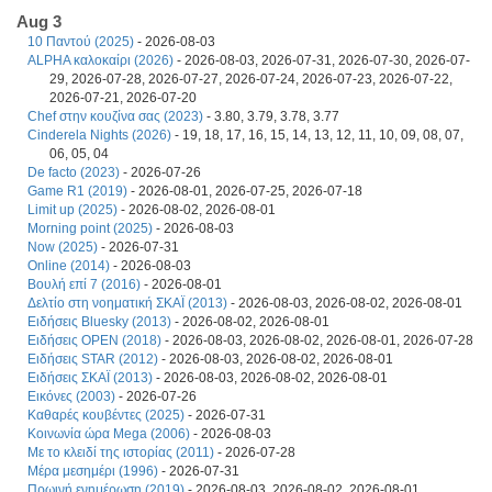
Aug 3
10 Παντού (2025)
- 2026-08-03
ALPHA καλοκαίρι (2026)
- 2026-08-03, 2026-07-31, 2026-07-30, 2026-07-
29, 2026-07-28, 2026-07-27, 2026-07-24, 2026-07-23, 2026-07-22,
2026-07-21, 2026-07-20
Chef στην κουζίνα σας (2023)
- 3.80, 3.79, 3.78, 3.77
Cinderela Nights (2026)
- 19, 18, 17, 16, 15, 14, 13, 12, 11, 10, 09, 08, 07,
06, 05, 04
De facto (2023)
- 2026-07-26
Game R1 (2019)
- 2026-08-01, 2026-07-25, 2026-07-18
Limit up (2025)
- 2026-08-02, 2026-08-01
Morning point (2025)
- 2026-08-03
Now (2025)
- 2026-07-31
Online (2014)
- 2026-08-03
Βουλή επί 7 (2016)
- 2026-08-01
Δελτίο στη νοηματική ΣΚΑΪ (2013)
- 2026-08-03, 2026-08-02, 2026-08-01
Ειδήσεις Bluesky (2013)
- 2026-08-02, 2026-08-01
Ειδήσεις OPEN (2018)
- 2026-08-03, 2026-08-02, 2026-08-01, 2026-07-28
Ειδήσεις STAR (2012)
- 2026-08-03, 2026-08-02, 2026-08-01
Ειδήσεις ΣΚΑΪ (2013)
- 2026-08-03, 2026-08-02, 2026-08-01
Εικόνες (2003)
- 2026-07-26
Καθαρές κουβέντες (2025)
- 2026-07-31
Κοινωνία ώρα Mega (2006)
- 2026-08-03
Με το κλειδί της ιστορίας (2011)
- 2026-07-28
Μέρα μεσημέρι (1996)
- 2026-07-31
Πρωινή ενημέρωση (2019)
- 2026-08-03, 2026-08-02, 2026-08-01