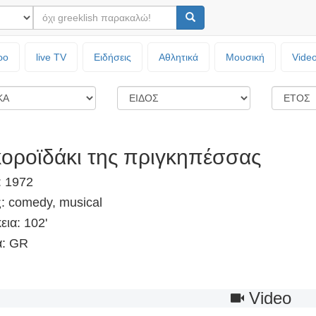
ρο
live TV
Ειδήσεις
Αθλητικά
Μουσική
Vide
κοροϊδάκι της πριγκηπέσσας
: 1972
: comedy, musical
εια: 102'
: GR
Video