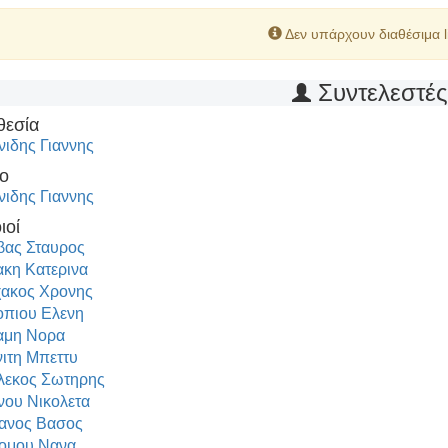
Δεν υπάρχουν διαθέσιμα l
Συντελεστέ
θεσία
νιδης Γιαννης
ο
νιδης Γιαννης
ιοί
ας Σταυρος
ακη Κατερινα
ακος Χρονης
πιου Ελενη
αμη Νορα
ιτη Μπεττυ
λεκος Σωτηρης
νου Νικολετα
ανος Βασος
ομου Νανα