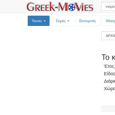
Ταινίες
Σειρές
Εκπομπές
Θέατ
Το 
Έτος
Είδος
Διάρκ
Χώρα