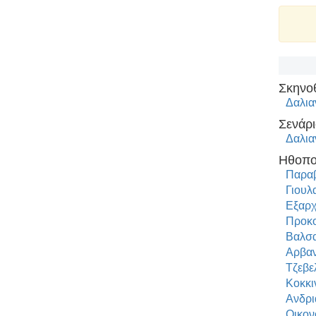
Σκηνο
Δαλια
Σενάρι
Δαλια
Ηθοπο
Παραβ
Γιουλ
Εξαρχ
Προκο
Βαλσ
Αρβαν
Τζεβε
Κοκκι
Ανδρι
Οικον