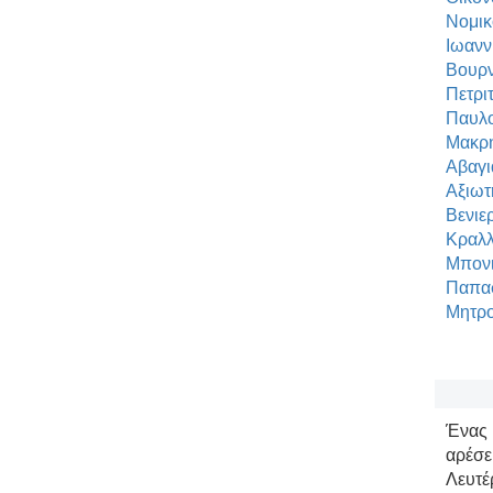
Νομικ
Ιωανν
Βουρν
Πετρι
Παυλο
Μακρη
Αβαγι
Αξιωτ
Βενιε
Κραλλ
Μπονι
Παπασ
Μητρο
Ένας 
αρέσε
Λευτέ