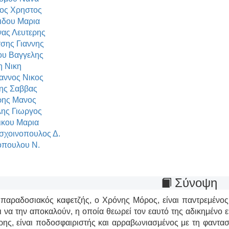
ος Χρηστος
ιδου Μαρια
ας Λευτερης
τσης Γιαννης
υ Βαγγελης
 Νικη
αννος Νικος
ης Σαββας
ρης Μανος
ης Γιωργος
κου Μαρια
χοινοπουλος Δ.
πουλου Ν.
Σύνοψη
παραδοσιακός καφετζής, ο Χρόνης Μόρος, είναι παντρεμένο
ι να την αποκαλούν, η οποία θεωρεί τον εαυτό της αδικημένο ε
ρης, είναι ποδοσφαιριστής και αρραβωνιασμένος με τη φαντασ