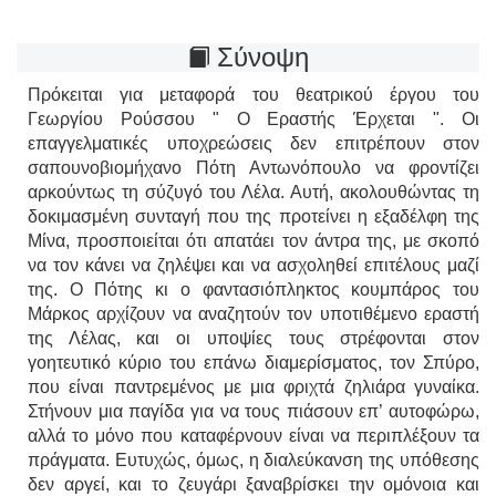
Σύνοψη
Πρόκειται για μεταφορά του θεατρικού έργου του
Γεωργίου Ρούσσου " Ο Εραστής Έρχεται ". Οι
επαγγελματικές υποχρεώσεις δεν επιτρέπουν στον
σαπουνοβιομήχανο Πότη Αντωνόπουλο να φροντίζει
αρκούντως τη σύζυγό του Λέλα. Αυτή, ακολουθώντας τη
δοκιμασμένη συνταγή που της προτείνει η εξαδέλφη της
Μίνα, προσποιείται ότι απατάει τον άντρα της, με σκοπό
να τον κάνει να ζηλέψει και να ασχοληθεί επιτέλους μαζί
της. Ο Πότης κι ο φαντασιόπληκτος κουμπάρος του
Μάρκος αρχίζουν να αναζητούν τον υποτιθέμενο εραστή
της Λέλας, και οι υποψίες τους στρέφονται στον
γοητευτικό κύριο του επάνω διαμερίσματος, τον Σπύρο,
που είναι παντρεμένος με μια φριχτά ζηλιάρα γυναίκα.
Στήνουν μια παγίδα για να τους πιάσουν επ’ αυτοφώρω,
αλλά το μόνο που καταφέρνουν είναι να περιπλέξουν τα
πράγματα. Ευτυχώς, όμως, η διαλεύκανση της υπόθεσης
δεν αργεί, και το ζευγάρι ξαναβρίσκει την ομόνοια και