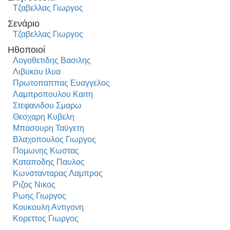
Τζαβελλας Γιωργος
Σενάριο
Τζαβελλας Γιωργος
Ηθοποιοί
Λογοθετιδης Βασιλης
Λιβυκου Ιλυα
Πρωτοπαππας Ευαγγελος
Λαμπροπουλου Καιτη
Στεφανιδου Σμαρω
Θεοχαρη Κυβελη
Μπασουρη Ταϋγετη
Βλαχοπουλος Γιωργος
Πομωνης Κωστας
Καταποδης Παυλος
Κωνστανταρας Λαμπρος
Ριζος Νικος
Ρωης Γιωργος
Κουκουλη Αντιγονη
Κορεττος Γιωργος