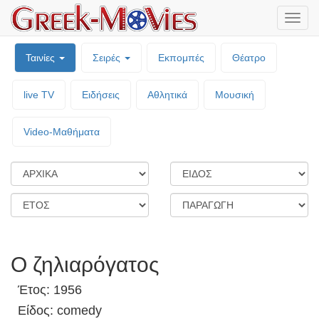
Μενο
επιλο
Ταινίες
Σειρές
Εκπομπές
Θέατρο
live TV
Ειδήσεις
Αθλητικά
Μουσική
Video-Mαθήματα
Ο ζηλιαρόγατος
Έτος: 1956
Είδος: comedy