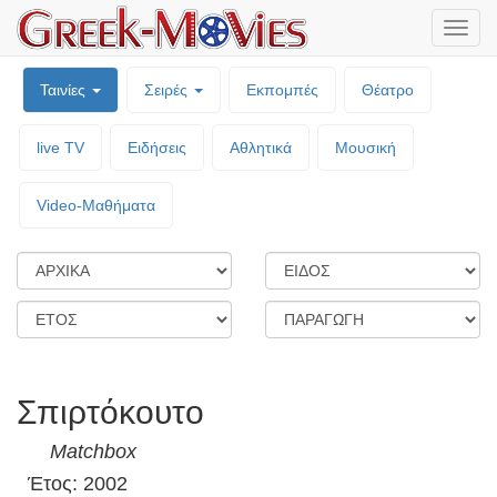
Μενο
επιλο
Ταινίες
Σειρές
Εκπομπές
Θέατρο
live TV
Ειδήσεις
Αθλητικά
Μουσική
Video-Mαθήματα
Σπιρτόκουτο
Matchbox
Έτος: 2002