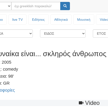
ρο
live TV
Ειδήσεις
Αθλητικά
Μουσική
Vide
υναίκα είναι... σκληρός άνθρωπος
: 2005
ς: comedy
εια: 98'
: GR
οφορίες
Video