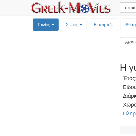
Ταινίες
Σειρές
Εκπομπές
Θέατ
Η γ
Έτος
Είδο
Διάρκ
Χώρα
Πληρ