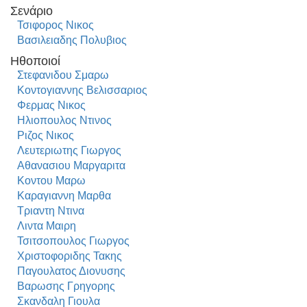
Σενάριο
Τσιφορος Νικος
Βασιλειαδης Πολυβιος
Ηθοποιοί
Στεφανιδου Σμαρω
Κοντογιαννης Βελισσαριος
Φερμας Νικος
Ηλιοπουλος Ντινος
Ριζος Νικος
Λευτεριωτης Γιωργος
Αθανασιου Μαργαριτα
Κοντου Μαρω
Καραγιαννη Μαρθα
Τριαντη Ντινα
Λιντα Μαιρη
Τσιτσοπουλος Γιωργος
Χριστοφοριδης Τακης
Παγουλατος Διονυσης
Βαρωσης Γρηγορης
Σκανδαλη Γιουλα