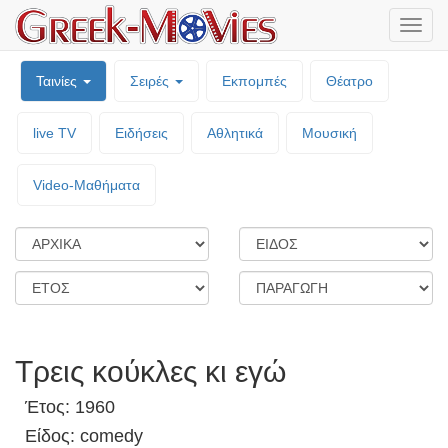
Μενο
επιλο
Ταινίες
Σειρές
Εκπομπές
Θέατρο
live TV
Ειδήσεις
Αθλητικά
Μουσική
Video-Mαθήματα
Τρεις κούκλες κι εγώ
Έτος: 1960
Είδος: comedy