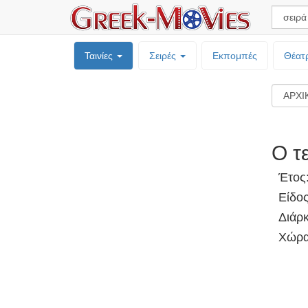
Ταινίες
Σειρές
Εκπομπές
Θέατ
Ο τ
Έτος
Είδο
Διάρκ
Χώρα