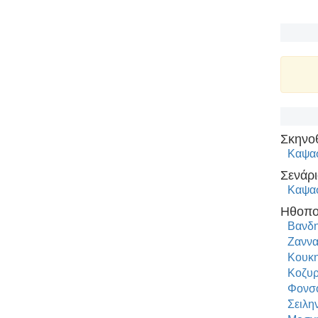
Σκηνο
Καψα
Σενάρι
Καψα
Ηθοπο
Βανδη
Ζαννα
Κουκη
Κοζυ
Φονσ
Σειλη