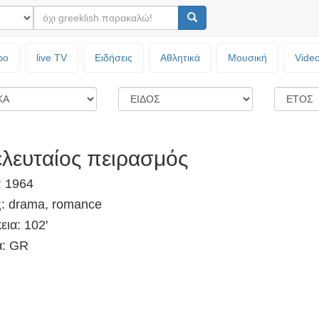
ρο
live TV
Ειδήσεις
Αθλητικά
Μουσική
Vide
ελευταίος πειρασμός
: 1964
ς: drama, romance
εια: 102'
: GR