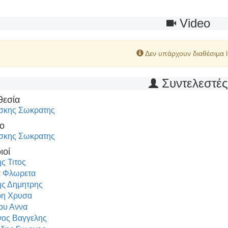
Video
Δεν υπάρχουν διαθέσιμα l
Συντελεστέ
θεσία
σκης Σωκρατης
ο
σκης Σωκρατης
ιοί
ς Τιτος
 Φλωρετα
ς Δημητρης
ρη Χρυσα
ου Αννα
νος Βαγγελης