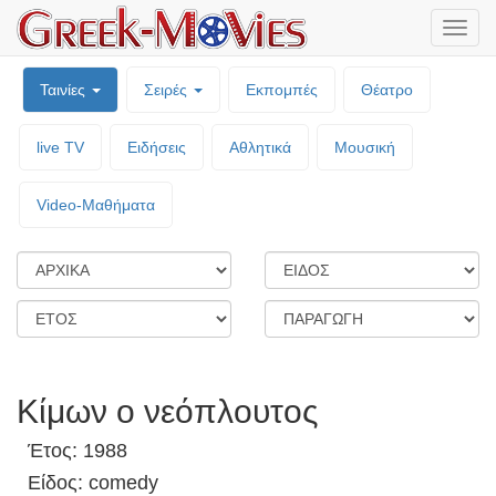
Μενο
επιλο
Ταινίες
Σειρές
Εκπομπές
Θέατρο
live TV
Ειδήσεις
Αθλητικά
Μουσική
Video-Mαθήματα
Κίμων ο νεόπλουτος
Έτος: 1988
Είδος: comedy