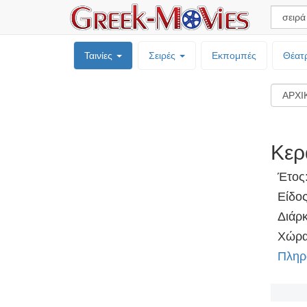
Ταινίες
Σειρές
Εκπομπές
Θέατ
Κερ
Έτος
Είδο
Διάρκ
Χώρα
Πληρ