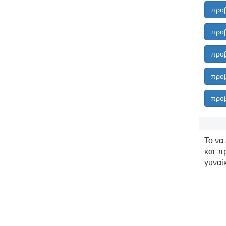
προβ
προβ
προβ
προβ
προβ
Το να 
και π
γυναί