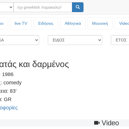
ρο
live TV
Ειδήσεις
Αθλητικά
Μουσική
Vide
ατάς και δαρμένος
: 1986
ς: comedy
εια: 83'
: GR
οφορίες
Video