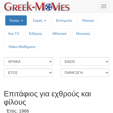
Μενο
επιλο
Ταινίες
Σειρές
Εκπομπές
Θέατρο
live TV
Ειδήσεις
Αθλητικά
Μουσική
Video-Mαθήματα
Επιτάφιος για εχθρούς και
φίλους
Έτος: 1966