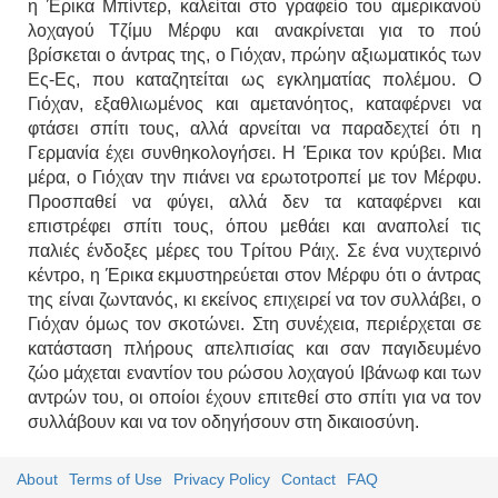
η Έρικα Μπίντερ, καλείται στο γραφείο του αμερικανού
λοχαγού Τζίμυ Μέρφυ και ανακρίνεται για το πού
βρίσκεται ο άντρας της, ο Γιόχαν, πρώην αξιωματικός των
Ες-Ες, που καταζητείται ως εγκληματίας πολέμου. Ο
Γιόχαν, εξαθλιωμένος και αμετανόητος, καταφέρνει να
φτάσει σπίτι τους, αλλά αρνείται να παραδεχτεί ότι η
Γερμανία έχει συνθηκολογήσει. Η Έρικα τον κρύβει. Μια
μέρα, ο Γιόχαν την πιάνει να ερωτοτροπεί με τον Μέρφυ.
Προσπαθεί να φύγει, αλλά δεν τα καταφέρνει και
επιστρέφει σπίτι τους, όπου μεθάει και αναπολεί τις
παλιές ένδοξες μέρες του Τρίτου Ράιχ. Σε ένα νυχτερινό
κέντρο, η Έρικα εκμυστηρεύεται στον Μέρφυ ότι ο άντρας
της είναι ζωντανός, κι εκείνος επιχειρεί να τον συλλάβει, ο
Γιόχαν όμως τον σκοτώνει. Στη συνέχεια, περιέρχεται σε
κατάσταση πλήρους απελπισίας και σαν παγιδευμένο
ζώο μάχεται εναντίον του ρώσου λοχαγού Ιβάνωφ και των
αντρών του, οι οποίοι έχουν επιτεθεί στο σπίτι για να τον
συλλάβουν και να τον οδηγήσουν στη δικαιοσύνη.
About
Terms of Use
Privacy Policy
Contact
FAQ