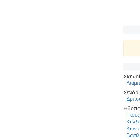
Σκηνο
Λιαμπ
Σενάρι
Δριτσ
Ηθοπο
Γκουζ
Καλλε
Κωνστ
Βασιλ