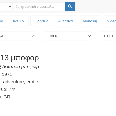
ρο
live TV
Ειδήσεις
Αθλητικά
Μουσική
Vide
 13 μποφορ
ξ δεκατρία μποφωρ
: 1971
: adventure, erotic
εια: 74'
: GR