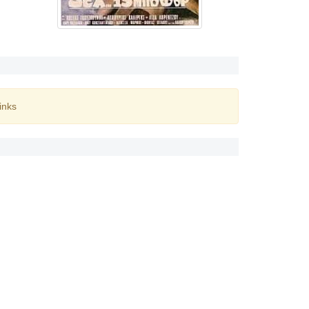
inks
ς