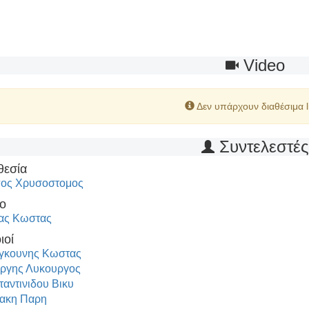
Video
Δεν υπάρχουν διαθέσιμα l
Συντελεστέ
θεσία
ος Χρυσοστομος
ο
ας Κωστας
ιοί
γκουνης Κωστας
ργης Λυκουργος
αντινιδου Βικυ
ακη Παρη