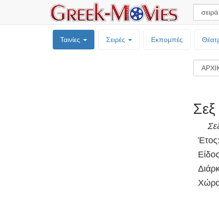
Ταινίες
Σειρές
Εκπομπές
Θέατ
Σεξ
Σε
Έτος
Είδος
Διάρκ
Χώρα