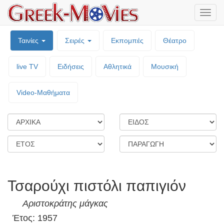
Μενο
επιλο
Ταινίες
Σειρές
Εκπομπές
Θέατρο
live TV
Ειδήσεις
Αθλητικά
Μουσική
Video-Mαθήματα
Τσαρούχι πιστόλι παπιγιόν
Αριστοκράτης μάγκας
Έτος: 1957