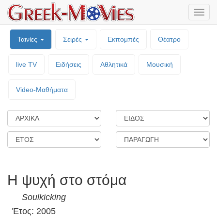
Μενο
επιλο
Ταινίες
Σειρές
Εκπομπές
Θέατρο
live TV
Ειδήσεις
Αθλητικά
Μουσική
Video-Mαθήματα
Η ψυχή στο στόμα
Soulkicking
Έτος: 2005