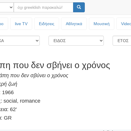
ρο
live TV
Ειδήσεις
Αθλητικά
Μουσική
Vide
πη που δεν σβήνει ο χρόνος
άπη που δεν σβύνει ο χρόνος
κρή ζωή
: 1966
: social, romance
εια: 62'
: GR