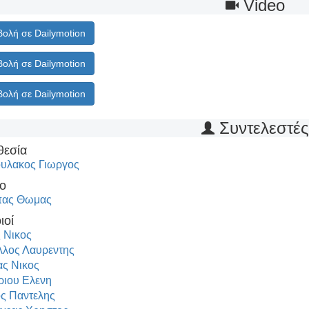
Video
ολή σε Dailymotion
ολή σε Dailymotion
ολή σε Dailymotion
Συντελεστέ
θεσία
υλακος Γιωργος
ο
πας Θωμας
ιοί
 Νικος
λλος Λαυρεντης
ς Νικος
ριου Ελενη
ς Παντελης