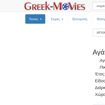
Ταινίες
Σειρές
Εκπομπές
Θέατ
Αγά
Αγ
Πι
Έτος
Είδος
Διάρκ
Χώρα