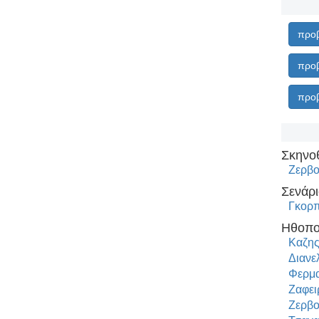
προβ
προβ
προβ
Σκηνο
Ζερβο
Σενάρι
Γκορ
Ηθοπο
Καζης
Διανε
Φερμα
Ζαφει
Ζερβο