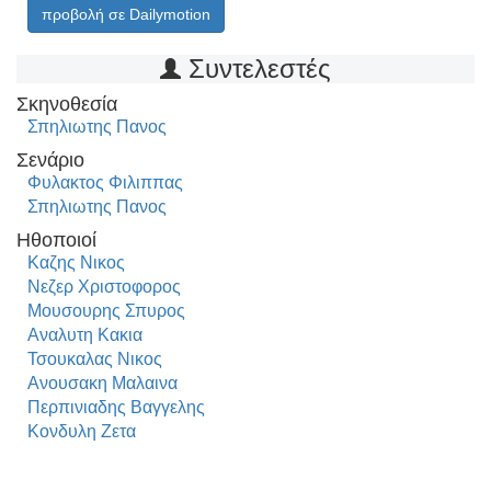
προβολή σε Dailymotion
Συντελεστές
Σκηνοθεσία
Σπηλιωτης Πανος
Σενάριο
Φυλακτος Φιλιππας
Σπηλιωτης Πανος
Ηθοποιοί
Καζης Νικος
Νεζερ Χριστοφορος
Μουσουρης Σπυρος
Αναλυτη Κακια
Τσουκαλας Νικος
Ανουσακη Μαλαινα
Περπινιαδης Βαγγελης
Κονδυλη Ζετα