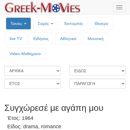
Μενο
επιλο
Ταινίες
Σειρές
Εκπομπές
Θέατρο
live TV
Ειδήσεις
Αθλητικά
Μουσική
Video-Mαθήματα
Συγχώρεσέ με αγάπη μου
Έτος: 1964
Είδος: drama, romance