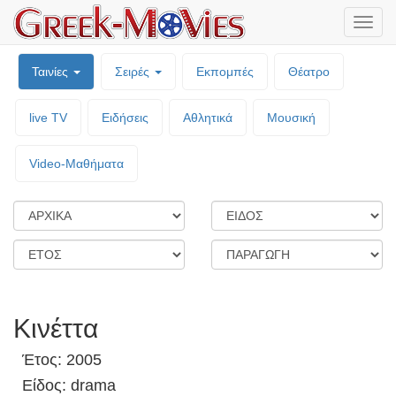
Μενο
επιλο
Ταινίες
Σειρές
Εκπομπές
Θέατρο
live TV
Ειδήσεις
Αθλητικά
Μουσική
Video-Mαθήματα
Κινέττα
Έτος: 2005
Είδος: drama