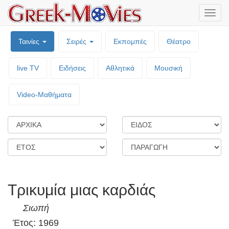
Μενο
επιλο
Ταινίες
Σειρές
Εκπομπές
Θέατρο
live TV
Ειδήσεις
Αθλητικά
Μουσική
Video-Mαθήματα
Τρικυμία μιας καρδιάς
Σιωπή
Έτος: 1969