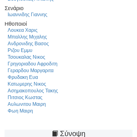
Σενάριο
Ιωαννιδης Γιαννης
Ηθοποιοί
Λουκεα Χαρις
Μπαλλης Μιχαλης
Ανδρονιδης Βασος
Ριζου Εμμυ
Τσουκαλας Νικος
Γρηγοριαδου Αφροδιτη
Γεραρδου Μαργαριτα
Φρυδακη Ευα
Κατωμερης Νικος
Ασημακοπουλος Τακης
Πιτσιος Κωστας
Αυλωνιτου Μαιρη
Φωη Μαιρη
Σύνοψη