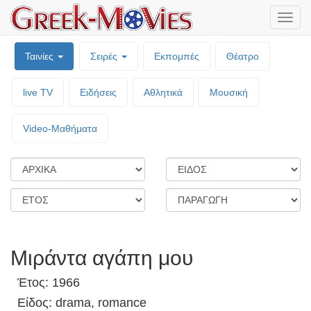
Μενο
επιλο
Ταινίες
Σειρές
Εκπομπές
Θέατρο
live TV
Ειδήσεις
Αθλητικά
Μουσική
Video-Mαθήματα
Μιράντα αγάπη μου
Έτος: 1966
Είδος: drama, romance