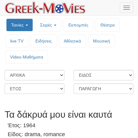
Μενο
επιλο
Ταινίες
Σειρές
Εκπομπές
Θέατρο
live TV
Ειδήσεις
Αθλητικά
Μουσική
Video-Mαθήματα
Τα δάκρυά μου είναι καυτά
Έτος: 1964
Είδος: drama, romance