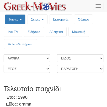
Μενο
επιλο
Ταινίες
Σειρές
Εκπομπές
Θέατρο
live TV
Ειδήσεις
Αθλητικά
Μουσική
Video-Mαθήματα
Τελευταίο παιχνίδι
Έτος: 1990
Είδος: drama