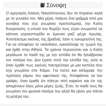
Σύνοψη
Ο σμηναγός Αλέκος Νικολόπουλος δεν τα πηγαίνει καλά
με τη γυναίκα του. Μια μέρα, παίρνει ένα γράμμα από μια
γυναίκα που είχε γνωρίσει προπολεμικά, την Καίτη
Κουρούκλη, η οποία του θυμίζει πως είχαν γνωριστεί σε
κάποια χοροεσπερίδα κι έμειναν μαζί μέχρι πρωίας.
Αποτέλεσμα εκείνης της βραδιάς ήταν η εγκυμοσύνη της.
Για να αποφύγει το σκάνδαλο, εγκατέλειψε το χωριό της
και ήρθε στην Αθήνα. Τα χρόνια περνούσαν και η Καίτη
μεγάλωνε το παιδί της με την ελπίδα ότι θα ξανάβρισκε
τον πατέρα του. Δεν έχασε ποτέ την ελπίδα της, ούτε κι
όταν έμαθε πως εκείνος παντρεύτηκε με μια κοπέλα που
είχε γνωρίσει στο Κάιρο. Για τούτο και απέρριψε την
πρόταση γάμου του αφεντικού της. Αποφάσισε να του
γράψει, όταν έμαθε ότι πάσχει από καρκίνο και ότι της
απομένουν λίγες μόνο μέρες ζωής. Έτσι, το παιδί τους θα
γνωρίσει τον φυσικό πατέρα του αλλά θα χάσει για πάντα
τη μητέρα του.