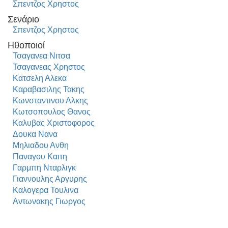
Σπεντζος Χρηστος
Σενάριο
Σπεντζος Χρηστος
Ηθοποιοί
Τσαγανεα Νιτσα
Τσαγανεας Χρηστος
Κατσελη Αλεκα
Καραβασιλης Τακης
Κωνσταντινου Αλκης
Κωτσοπουλος Θανος
Καλυβας Χριστοφορος
Δουκα Νανα
Μηλιαδου Ανθη
Παναγου Καιτη
Γαρμπη Νταρλιγκ
Γιαννουλης Αργυρης
Καλογερα Τουλινα
Αντωνακης Γιωργος