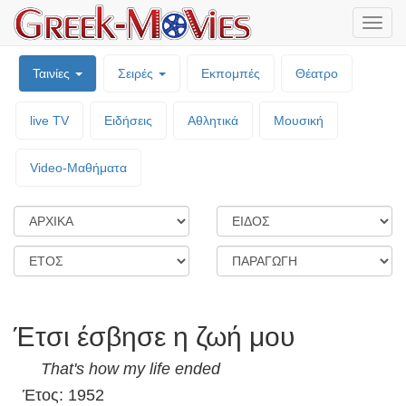
Μενο
επιλο
Ταινίες
Σειρές
Εκπομπές
Θέατρο
live TV
Ειδήσεις
Αθλητικά
Μουσική
Video-Mαθήματα
Έτσι έσβησε η ζωή μου
That's how my life ended
Έτος: 1952