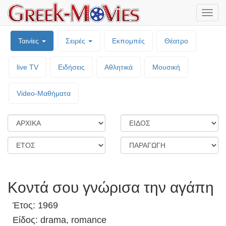
Μενο
επιλο
Ταινίες
Σειρές
Εκπομπές
Θέατρο
live TV
Ειδήσεις
Αθλητικά
Μουσική
Video-Mαθήματα
Κοντά σου γνώρισα την αγάπη
Έτος: 1969
Είδος: drama, romance