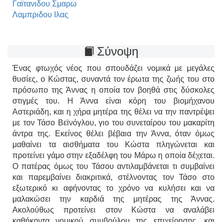
Γαϊτανιδου Σμαρω
Λαμπριδου Ιλας
Σύνοψη
Ένας φτωχός νέος που σπουδάζει νομικά με μεγάλες
θυσίες, ο Κώστας, συναντά τον έρωτα της ζωής του στο
πρόσωπο της Άννας η οποία τον βοηθά στις δύσκολες
στιγμές του. Η Άννα είναι κόρη του βιομήχανου
Αστεριάδη, και η χήρα μητέρα της θέλει να την παντρέψει
με τον Τάσο Βεϊνόγλου, γιο του συνεταίρου του μακαρίτη
άντρα της. Εκείνος θέλει βέβαια την Άννα, όταν όμως
μαθαίνει τα αισθήματα του Κώστα πληγώνεται και
προτείνει γάμο στην εξαδέλφη του Μάρω η οποία δέχεται.
Ο πατέρας όμως του Τάσου αντιλαμβάνεται τι συμβαίνει
και παρεμβαίνει διακριτικά, στέλνοντας τον Τάσο στο
εξωτερικό κι αφήνοντας το χρόνο να κυλήσει και να
μαλακώσει την καρδιά της μητέρας της Άννας.
Ακολούθως προτείνει στον Κώστα να αναλάβει
καθήκοντα νομικού συμβούλου της επιχείρησης, και