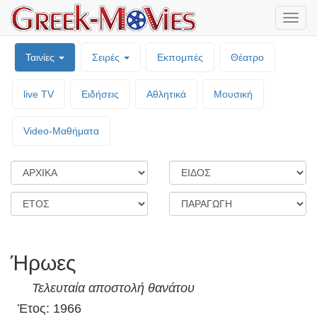
Μενο
επιλο
Ταινίες
Σειρές
Εκπομπές
Θέατρο
live TV
Ειδήσεις
Αθλητικά
Μουσική
Video-Mαθήματα
Ήρωες
Τελευταία αποστολή θανάτου
Έτος: 1966