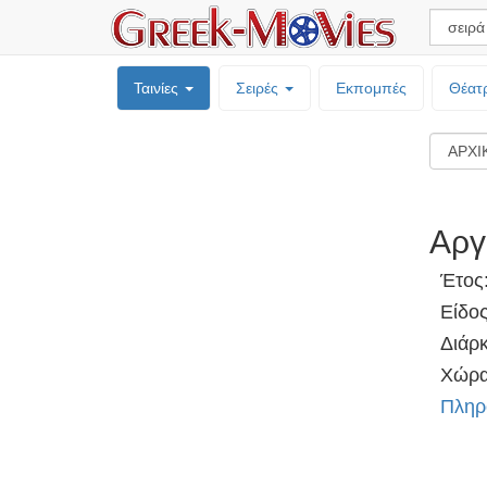
Ταινίες
Σειρές
Εκπομπές
Θέατ
Αργ
Έτος
Είδο
Διάρκ
Χώρα
Πληρ