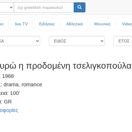
ρο
live TV
Ειδήσεις
Αθλητικά
Μουσική
Vide
υρώ η προδομένη τσελιγκοπούλα
: 1968
ς: drama, romance
εια: 100'
: GR
οφορίες