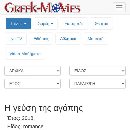
Μενο
επιλο
Ταινίες
Σειρές
Εκπομπές
Θέατρο
live TV
Ειδήσεις
Αθλητικά
Μουσική
Video-Mαθήματα
Η γεύση της αγάπης
Έτος: 2018
Είδος: romance