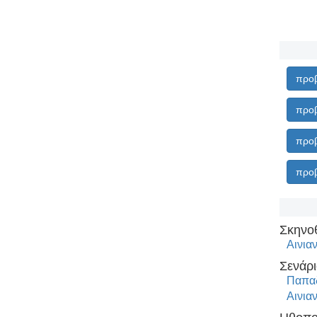
προβ
προβ
προβ
προβ
Σκηνο
Αινια
Σενάρι
Παπαδ
Αινια