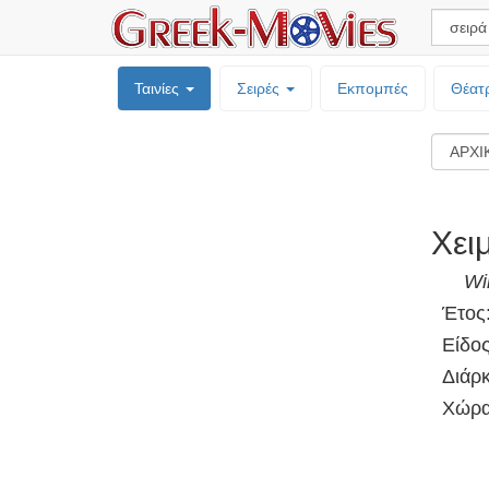
Ταινίες
Σειρές
Εκπομπές
Θέατ
Χει
Wi
Έτος
Είδο
Διάρκ
Χώρα