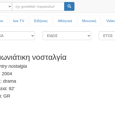
ρο
live TV
Ειδήσεις
Αθλητικά
Μουσική
Vide
μωνιάτικη νοσταλγία
ntry nostalgia
: 2004
ς: drama
εια: 92'
: GR