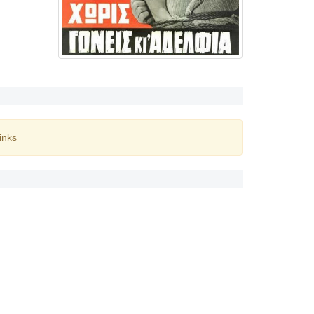
inks
ς