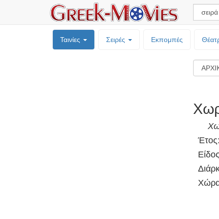
Ταινίες
Σειρές
Εκπομπές
Θέατ
Χωρ
Χω
Έτος
Είδο
Διάρκ
Χώρα