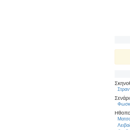
Σκηνο
Στραν
Σενάρι
Φωσκ
Ηθοπο
Ματσα
Λειβα