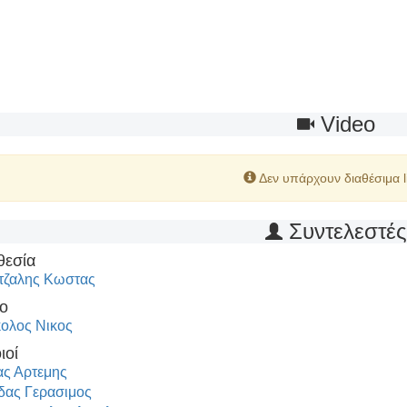
Video
Δεν υπάρχουν διαθέσιμα l
Συντελεστέ
θεσία
τζαλης Κωστας
ο
ολος Νικος
ιοί
ς Αρτεμης
δας Γερασιμος