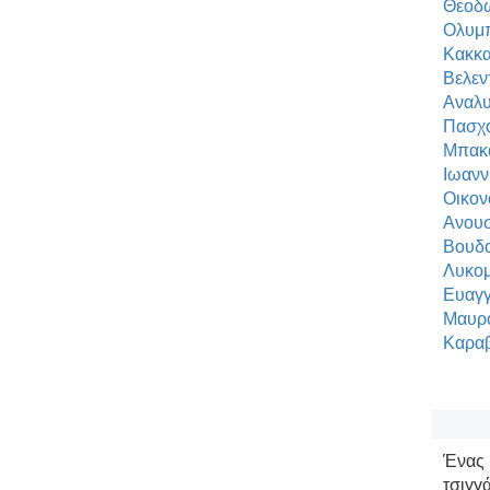
Θεοδ
Ολυμπ
Κακκ
Βελεν
Αναλυ
Πασχα
Μπακ
Ιωανν
Οικον
Ανουσ
Βουδ
Λυκομ
Ευαγγ
Μαυρο
Καραβ
Ένας 
τσιγγ