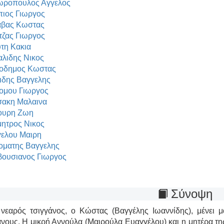
ωροπουλος Αγγελος
ιος Γιωργος
αβας Κωστας
τζας Γιωργος
τη Κακια
λιδης Νικος
οδημος Κωστας
ιδης Βαγγελης
ομου Γιωργος
ακη Μαλαινα
ουρη Ζωη
ητρος Νικος
ελου Μαιρη
ματης Βαγγελης
ουσιανος Γιωργος
Σύνοψη
νεαρός τσιγγάνος, ο Κώστας (Βαγγέλης Ιωαννίδης), μένει μα
άνους. Η μικρή Αννούλα (Μαιρούλα Ευαγγέλου) και η μητέρα τη