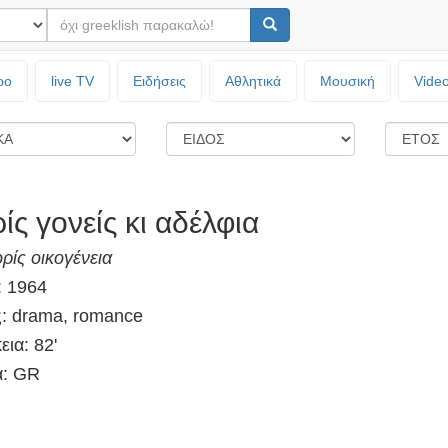
ρο
live TV
Ειδήσεις
Αθλητικά
Μουσική
Vide
ίς γονείς κι αδέλφια
ρίς οικογένεια
: 1964
ς: drama, romance
εια: 82'
: GR